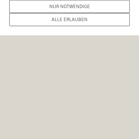
NUR NOTWENDIGE
ALLE ERLAUBEN
Anmeldebeginn
für die Workshops mit
Eva & Gustavo
Sonntag, 14. Dez. ab ca. 10.00 Uhr
DAS KLEINGEDRUCKTE
Datenschutzerklärung
Kontoverbindung